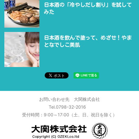
日本酒の「冷やしだし割り」を試して
みた
日本酒を飲んで塗って、めざせ！やま
となでしこ美肌
お問い合わせ先 大関株式会社
Tel.0798-32-2016
受付時間：9:00～17:00（土、日、祝日を除く）