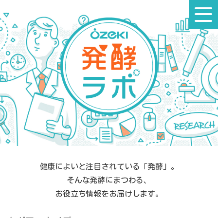
コ
ン
テ
ン
ツ
へ
ス
キ
ッ
プ
健康によいと注目されている「発酵」。
そんな発酵にまつわる、
お役立ち情報をお届けします。