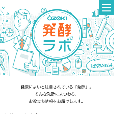
コ
ン
テ
ン
ツ
へ
ス
キ
ッ
プ
健康によいと注目されている「発酵」。
そんな発酵にまつわる、
お役立ち情報をお届けします。