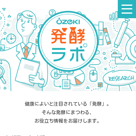
コ
ン
テ
ン
ツ
へ
ス
キ
ッ
プ
健康によいと注目されている「発酵」。
そんな発酵にまつわる、
お役立ち情報をお届けします。