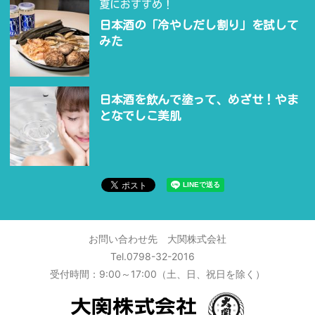
夏におすすめ！
日本酒の「冷やしだし割り」を試して
みた
日本酒を飲んで塗って、めざせ！やま
となでしこ美肌
お問い合わせ先 大関株式会社
Tel.0798-32-2016
受付時間：9:00～17:00（土、日、祝日を除く）