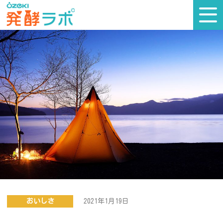
コ
ン
テ
ン
ツ
へ
ス
キ
ッ
プ
おいしさ
2021年1月19日