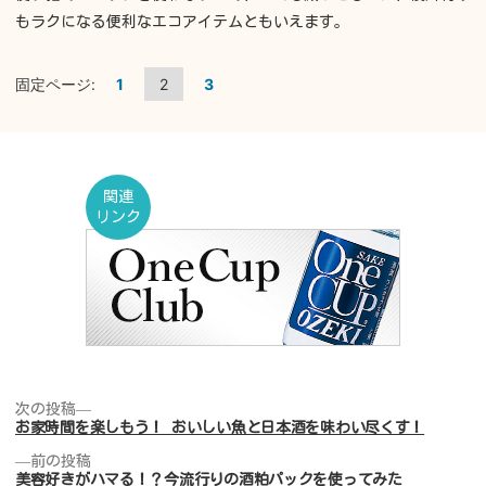
もラクになる便利なエコアイテムともいえます。
固定ページ:
1
2
3
関連
リンク
次
次の投稿
の
お家時間を楽しもう！ おいしい魚と日本酒を味わい尽くす！
投
前
前の投稿
稿:
投
の
美容好きがハマる！？今流行りの酒粕パックを使ってみた