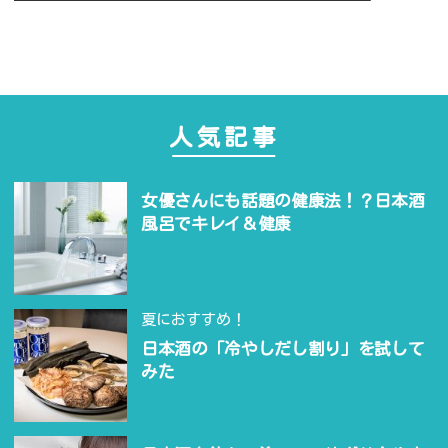
稿
投
稿:
ナ
ビ
ゲ
ー
シ
人気記事
ョ
ン
女優さんにも話題の健康法！？日本酒
風呂でキレイ＆健康
夏におすすめ！
日本酒の「冷やしだし割り」を試して
みた